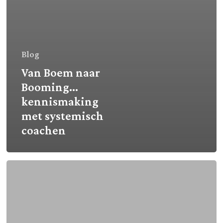
Blog
Van Boem naar
Booming…
kennismaking
met systemisch
coachen
Prachtige
cadeaus
in
2025