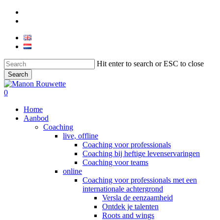
Skip
phone
to
email
main
content
Hit enter to search or ESC to close
Search
Close
Search
0
Menu
Home
Aanbod
Coaching
live, offline
Coaching voor professionals
Coaching bij heftige levenservaringen
Coaching voor teams
online
Coaching voor professionals met een
internationale achtergrond
Versla de eenzaamheid
Ontdek je talenten
Roots and wings