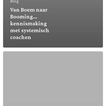
Blog
Van Boem naar
Booming…
kennismaking
met systemisch
coachen
Prachtige
cadeaus
in
2025