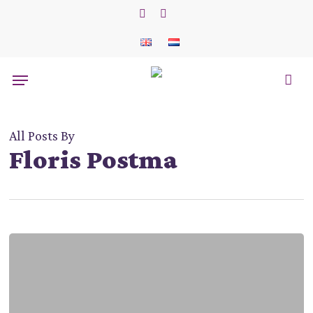
Skip
to
phone
email
main
content
Menu
All Posts By
Floris Postma
komende
activiteit
#1