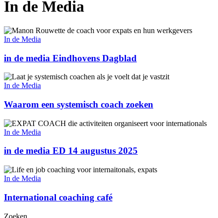
In de Media
in
de
In de Media
media
Eindhovens
in de media Eindhovens Dagblad
Dagblad
Waarom
een
In de Media
systemisch
coach
Waarom een systemisch coach zoeken
zoeken
in
de
In de Media
media
ED
in de media ED 14 augustus 2025
14
augustus
International
2025
coaching
In de Media
café
International coaching café
Zoeken