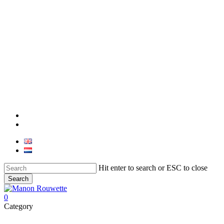
Skip
to
main
content
phone
email
Hit enter to search or ESC to close
Search
Close
Search
0
Menu
Category