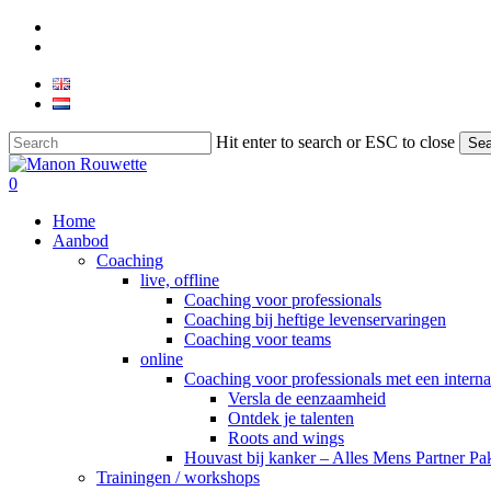
Skip
phone
to
email
main
content
Hit enter to search or ESC to close
Sea
Close
Search
0
Menu
Home
Aanbod
Coaching
live, offline
Coaching voor professionals
Coaching bij heftige levenservaringen
Coaching voor teams
online
Coaching voor professionals met een interna
Versla de eenzaamheid
Ontdek je talenten
Roots and wings
Houvast bij kanker – Alles Mens Partner Pa
Trainingen / workshops