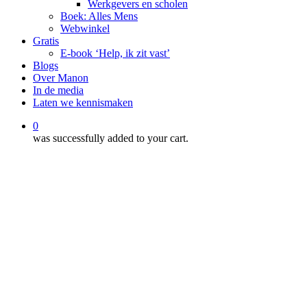
Werkgevers en scholen
Boek: Alles Mens
Webwinkel
Gratis
E-book ‘Help, ik zit vast’
Blogs
Over Manon
In de media
Laten we kennismaken
0
was successfully added to your cart.