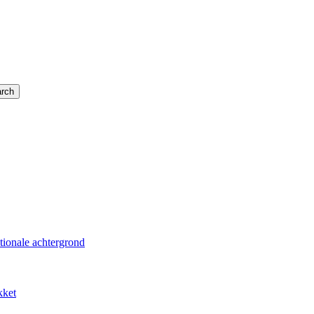
rch
tionale achtergrond
kket