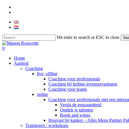
Skip
phone
to
email
main
content
Hit enter to search or ESC to close
Sea
Close
Search
0
Menu
Home
Aanbod
Coaching
live, offline
Coaching voor professionals
Coaching bij heftige levenservaringen
Coaching voor teams
online
Coaching voor professionals met een interna
Versla de eenzaamheid
Ontdek je talenten
Roots and wings
Houvast bij kanker – Alles Mens Partner Pa
Trainingen / workshops