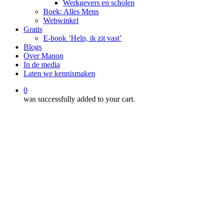
Werkgevers en scholen
Boek: Alles Mens
Webwinkel
Gratis
E-book ‘Help, ik zit vast’
Blogs
Over Manon
In de media
Laten we kennismaken
0
was successfully added to your cart.