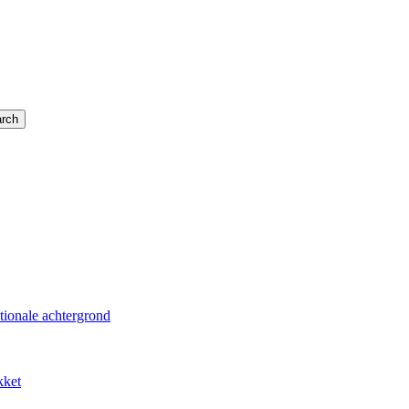
rch
tionale achtergrond
kket