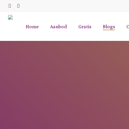
Skip
to
phone
email
main
content
Home
Aanbod
Gratis
Blogs